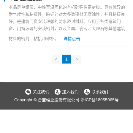
本品是单组份、中性室温固化的有机硅弹性密封胶。具有优异的
耐气候性和粘接性，除铜外对大多数建材无腐蚀性，并且粘接良
好，是建筑门窗安装理想的防水密封材料。应用于各类建筑门
窗、门窗玻璃的安装密封，以及金属、瓷砖、大理石等其他建筑
材料的密封、粘接和修补。...
详情点击
1
<
>
关注我们
加入我们
联系我们
Copyright © 合盛硅业股份有限公司
浙ICP备18055065号