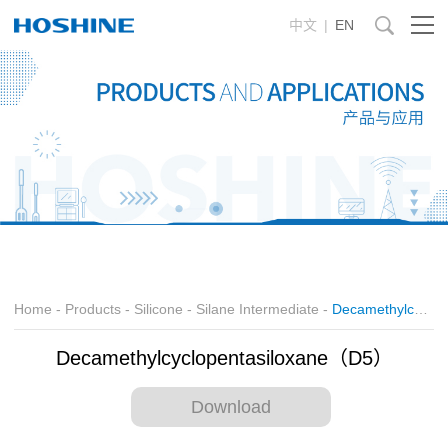
中文
|
EN
Home
-
Products
-
Silicone
-
Silane Intermediate
-
Decamethylcyclopentasiloxane（D5）
Decamethylcyclopentasiloxane（D5）
Download